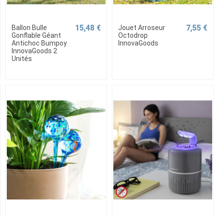
15,48 €
7,55 €
Ballon Bulle
Jouet Arroseur
Gonflable Géant
Octodrop
Antichoc Bumpoy
InnovaGoods
InnovaGoods 2
Unités