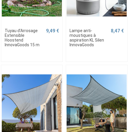
9,49 €
8,47 €
Tuyau d’Arrosage
Lampe anti-
Extensible
moustiques à
Hoostend
aspiration KL Silen
InnovaGoods 15 m
InnovaGoods