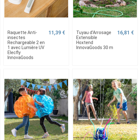
11,39 €
16,81 €
Raquette Anti-
Tuyau d’Arrosage
insectes
Extensible
Rechargeable 2 en
Hoxtend
1 avec Lumière UV
InnovaGoods 30 m
Elecfly
InnovaGoods