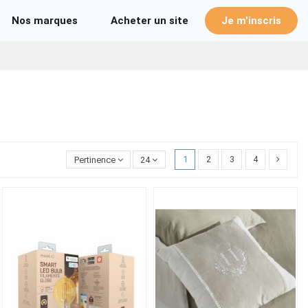
Nos marques
Acheter un site
Je m'inscris
1
2
3
4
Pertinence
24