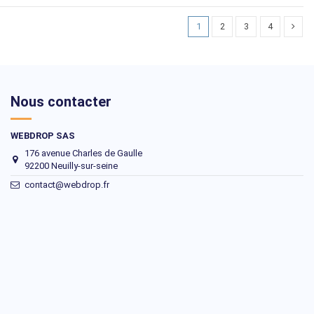
1
2
3
4
Nous contacter
WEBDROP SAS
176 avenue Charles de Gaulle
92200 Neuilly-sur-seine
contact@webdrop.fr