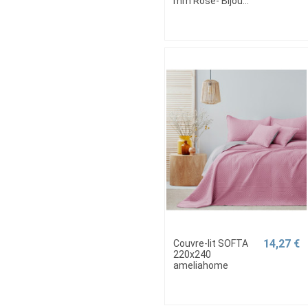
mm Rose- Bijou...
14,27 €
Couvre-lit SOFTA
220x240
ameliahome