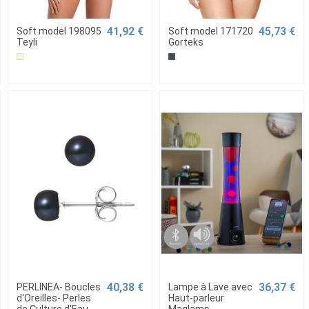
41,92 €
45,73 €
Soft model 198095
Soft model 171720
Teyli
Gorteks
40,38 €
36,37 €
PERLINEA- Boucles
Lampe à Lave avec
d'Oreilles- Perles
Haut-parleur
de Culture d'Eau
Maglamp