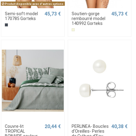
Produit disponible avec d'autres options
45,73 €
45,73 €
Semi-soft model
Soutien-gorge
170785 Gorteks
rembourré model
140992 Gorteks
20,44 €
40,38 €
Couvre-lit
PERLINEA- Boucles
TROPICAL
d'Oreilles- Perles
BONAIRE couleur
de Culture d'Eau