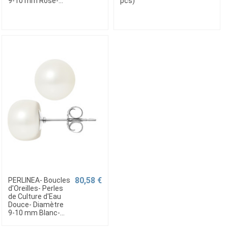
9-10 mm Rose-...
pcs)
80,58 €
PERLINEA- Boucles
d'Oreilles- Perles
de Culture d'Eau
Douce- Diamètre
9-10 mm Blanc-...